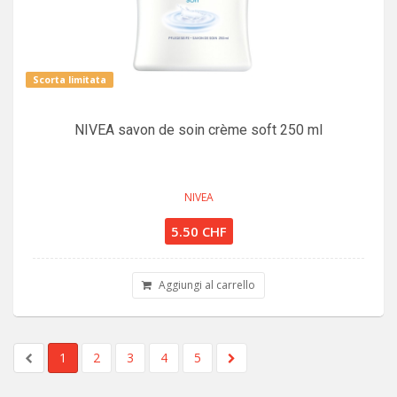
Scorta limitata
NIVEA savon de soin crème soft 250 ml
NIVEA
5.50 CHF
Aggiungi al carrello
1
2
3
4
5