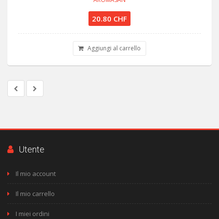
20.80 CHF
Aggiungi al carrello
Utente
Il mio account
Il mio carrello
I miei ordini