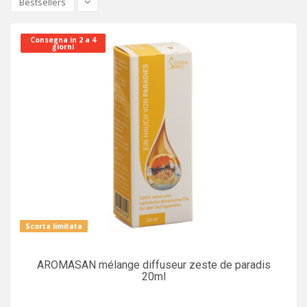
Bestsellers
Consegna in 2 a 4
giorni
Scorta limitata
AROMASAN mélange diffuseur zeste de paradis
20ml