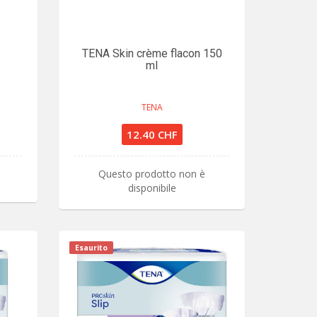
TENA Skin crème flacon 150
ml
TENA
12.40 CHF
Questo prodotto non è
disponibile
Esaurito