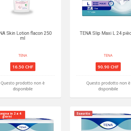
NA Skin Lotion flacon 250
TENA Slip Maxi L 24 piè
ml
TENA
TENA
16.50 CHF
90.90 CHF
Questo prodotto non è
Questo prodotto non è
disponibile
disponibile
egna in 2 a 4
Esaurito
giorni