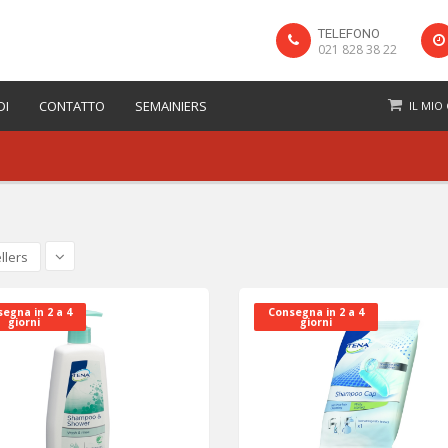
TELEFONO
021 828 38 22
DI
CONTATTO
SEMAINIERS
IL MIO
llers
egna in 2 a 4
Consegna in 2 a 4
giorni
giorni