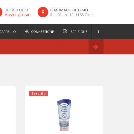
CHIUSO OGGI
PHARMACIE DE GIMEL
Mostra gli orari
Rue Billard 13, 1188 Gimel
 CARRELLO
CONNESSIONE
ISCRIZIONE
IT
FR
Ordina
DE
EN
Esaurito