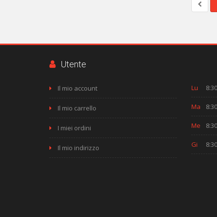
Utente
Lu
8:30
Il mio account
Ma
8:30
Il mio carrello
Me
8:30
I miei ordini
Gi
8:30
Il mio indirizzo