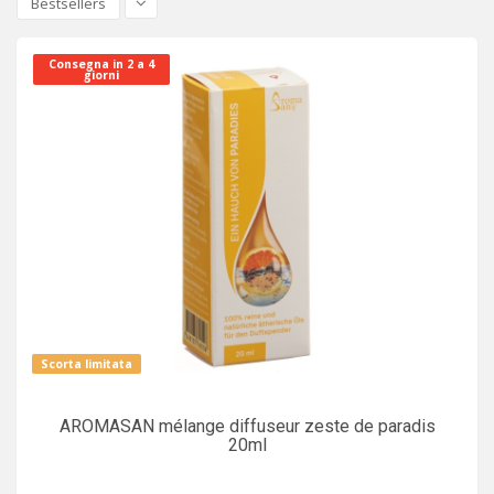
Bestsellers
Consegna in 2 a 4
giorni
Scorta limitata
AROMASAN mélange diffuseur zeste de paradis
20ml