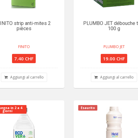
INITO strip anti-mites 2
PLUMBO JET débouche t
pièces
100 g
FINITO
PLUMBO JET
7.40 CHF
19.00 CHF
Aggiungi al carrello
Aggiungi al carrello
egna in 2 a 4
Esaurito
giorni