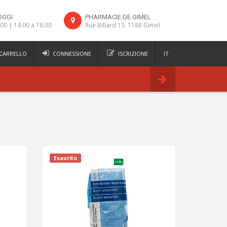
OGGI
PHARMACIE DE GIMEL
:00 | 14:00 a 18:30
Rue Billard 13, 1188 Gimel
 CARRELLO
CONNESSIONE
ISCRIZIONE
IT
FR
Ordina
DE
EN
Esaurito