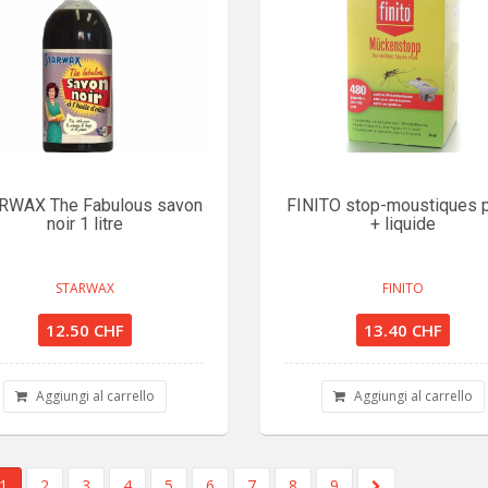
RWAX The Fabulous savon
FINITO stop-moustiques p
noir 1 litre
+ liquide
STARWAX
FINITO
12.50 CHF
13.40 CHF
Aggiungi al carrello
Aggiungi al carrello
1
2
3
4
5
6
7
8
9