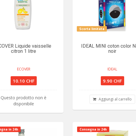
Scorta limitata
COVER Liquide vaisselle
IDEAL MINI coton color 
citron 1 litre
noir
ECOVER
IDEAL
10.10 CHF
9.90 CHF
Questo prodotto non è
Aggiungi al carrello
disponibile
gna in 24h
Consegna in 24h