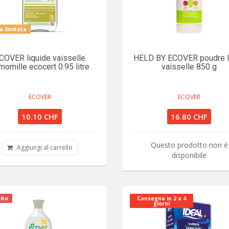
a limitata
COVER liquide vaisselle
HELD BY ECOVER poudre l
momille ecocert 0.95 litre
vaisselle 850 g
ECOVER
ECOVER
10.10 CHF
16.80 CHF
Questo prodotto non è
Aggiungi al carrello
disponibile
ito
Consegna in 2 a 4
giorni