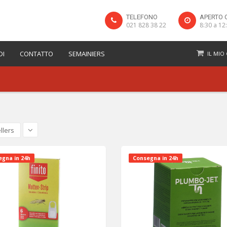
TELEFONO
APERTO 
021 828 38 22
8:30 a 12
DI
CONTATTO
SEMAINIERS
IL MIO
llers
gna in 24h
Consegna in 24h