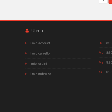
Utente
Lu
8:30
Il mio account
Ma
8:30
Il mio carrello
Me
8:30
I miei ordini
Gi
8:30
Il mio indirizzo