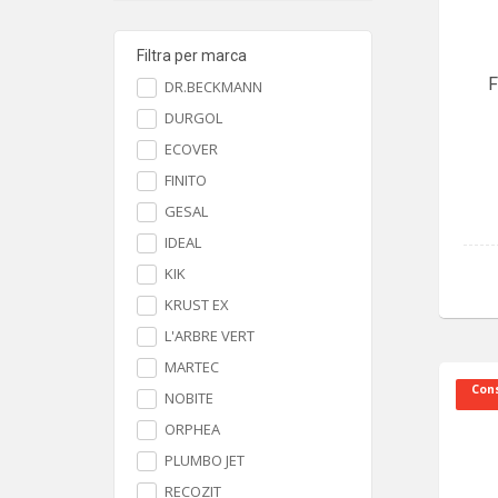
Filtra per marca
F
DR.BECKMANN
DURGOL
ECOVER
FINITO
GESAL
IDEAL
KIK
KRUST EX
L'ARBRE VERT
MARTEC
Cons
NOBITE
ORPHEA
PLUMBO JET
RECOZIT