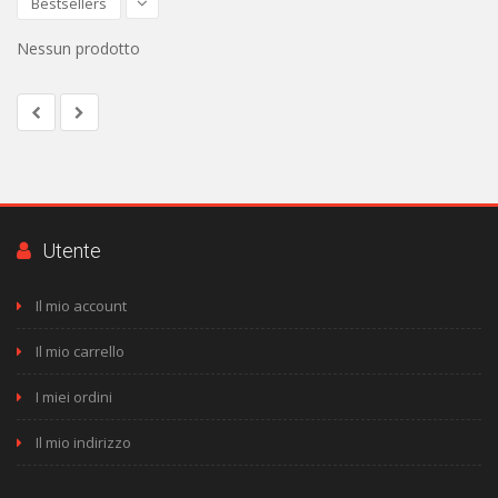
Bestsellers
Nessun prodotto
Utente
Il mio account
Il mio carrello
I miei ordini
Il mio indirizzo