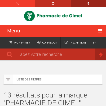
Menu
ACCUEIL
MON PANIER
CONNEXION
INSCRIPTION
FR
DE
CATÉGORIES
Commander
IT
EN
ACTUALITÉS
À PROPOS
LISTE DES FILTRES
CONTACT
13 résultats pour la marque
SEMAINIERS
"PHARMACIE DE GIMEL"