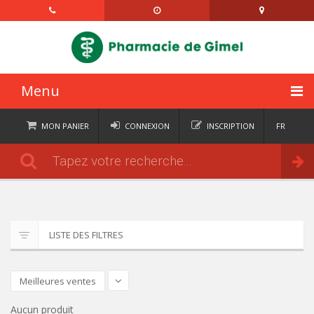
Menu
ACCUEIL
MON PANIER
CONNEXION
INSCRIPTION
FR
DE
CATÉGORIES
Commander
IT
EN
ACTUALITÉS
À PROPOS
LISTE DES FILTRES
CONTACT
SEMAINIERS
Meilleures ventes
Aucun produit