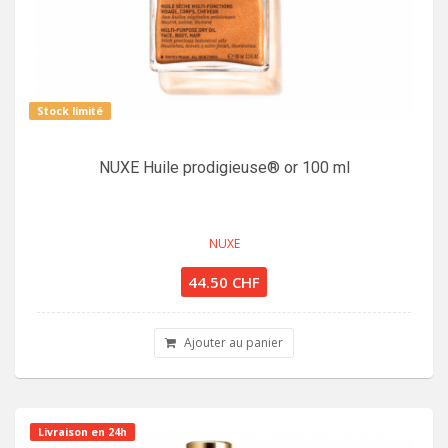
Stock limité
NUXE Huile prodigieuse® or 100 ml
NUXE
44.50 CHF
Ajouter au panier
Livraison en 24h