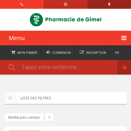
Menu
ACCUEIL
MON PANIER
CONNEXION
INSCRIPTION
FR
DE
CATÉGORIES
Commander
IT
EN
ACTUALITÉS
À PROPOS
LISTE DES FILTRES
CONTACT
SEMAINIERS
Meilleures ventes