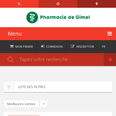
Menu
ACCUEIL
MON PANIER
CONNEXION
INSCRIPTION
FR
DE
CATÉGORIES
Commander
IT
EN
ACTUALITÉS
À PROPOS
LISTE DES FILTRES
CONTACT
SEMAINIERS
Meilleures ventes