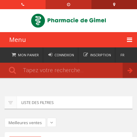
Menu
ACCUEIL
MON PANIER
CONNEXION
INSCRIPTION
FR
DE
CATÉGORIES
Commander
IT
EN
ACTUALITÉS
À PROPOS
LISTE DES FILTRES
CONTACT
SEMAINIERS
Meilleures ventes