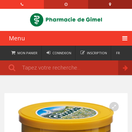
Menu
ACCUEIL
MON PANIER
CONNEXION
INSCRIPTION
FR
DE
CATÉGORIES
Commander
IT
EN
ACTUALITÉS
À PROPOS
CONTACT
SEMAINIERS