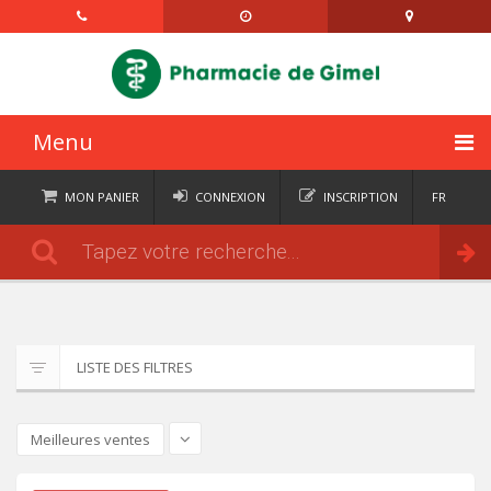
Menu
ACCUEIL
MON PANIER
CONNEXION
INSCRIPTION
FR
DE
CATÉGORIES
Commander
IT
EN
ACTUALITÉS
À PROPOS
LISTE DES FILTRES
CONTACT
SEMAINIERS
Meilleures ventes