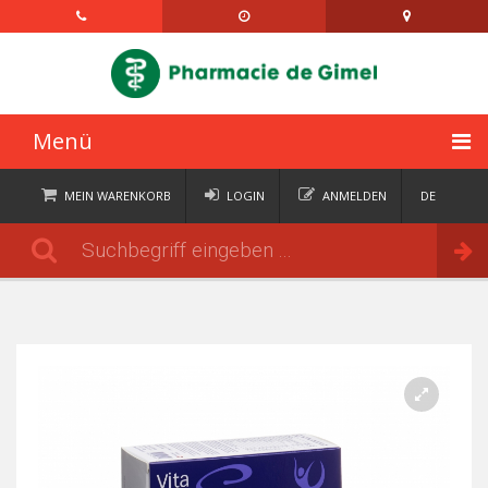
Menü
STARTSEITE
MEIN WARENKORB
LOGIN
ANMELDEN
DE
FR
KATEGORIEN
Bestellen
IT
EN
AKTUELLES
ÜBER
KONTAKT
SEMAINIERS