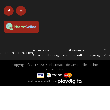
Allgemeine
Allgemeine
Cook
Datenschutzrichtlinien
Geschäftsbedingungen
Geschäftsbedingungen
Ver
Copyright © 2017 - 2026 , Pharmacie de Gimel , Alle Rechte
vorbehalten
Website erstellt von