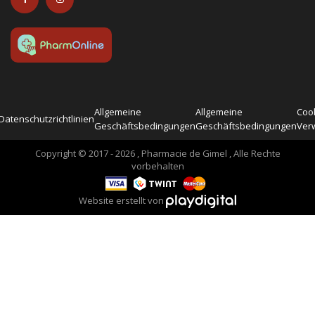
Allgemeine
Allgemeine
Cook
Datenschutzrichtlinien
Geschäftsbedingungen
Geschäftsbedingungen
Ver
Copyright © 2017 - 2026 , Pharmacie de Gimel , Alle Rechte
vorbehalten
Website erstellt von