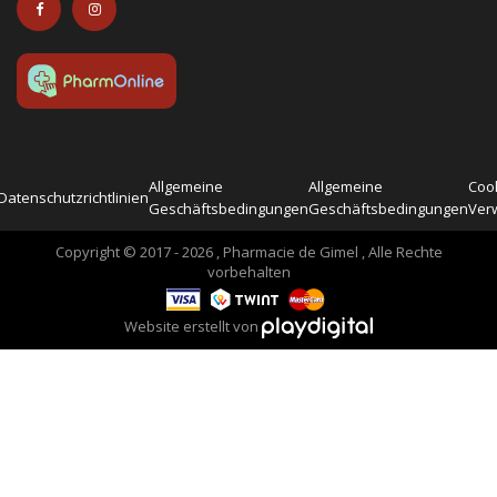
Allgemeine
Allgemeine
Cook
Datenschutzrichtlinien
Geschäftsbedingungen
Geschäftsbedingungen
Ver
Copyright © 2017 - 2026 , Pharmacie de Gimel , Alle Rechte
vorbehalten
Website erstellt von