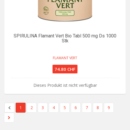
SPIRULINA Flamant Vert Bio Tabl 500 mg Ds 1000
Stk
FLAMANT VERT
74.80 CHF
Dieses Produkt ist nicht verfügbar
1
2
3
4
5
6
7
8
9