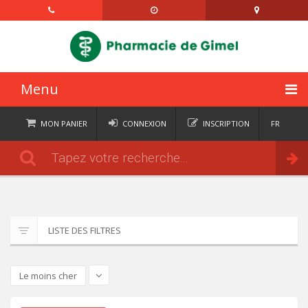
Menu
ACCUEIL
MON PANIER
CONNEXION
INSCRIPTION
FR
DE
CATÉGORIES
Commander
IT
EN
ACTUALITÉS
À PROPOS
LISTE DES FILTRES
CONTACT
SEMAINIERS
Le moins cher